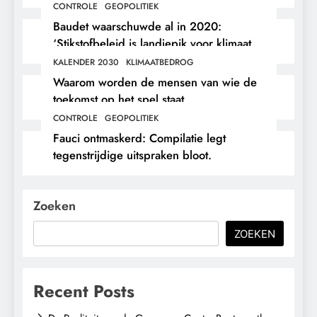
CONTROLE
GEOPOLITIEK
Baudet waarschuwde al in 2020:
‘Stikstofbeleid is landjepik voor klimaat
en immigratie’.
KALENDER 2030
KLIMAATBEDROG
Waarom worden de mensen van wie de
toekomst op het spel staat,
buitengesloten?
CONTROLE
GEOPOLITIEK
Fauci ontmaskerd: Compilatie legt
tegenstrijdige uitspraken bloot.
Zoeken
ZOEKEN
Recent Posts