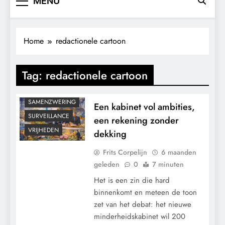
MENU
CONTROLE
GEOPOLITIEK
Home
redactionele cartoon
GRONDRECHTEN
KALENDER 2030
Tag:
redactionele cartoon
KLIMAATBEDROG
POLITIEK
SAMENZWERING
Een kabinet vol ambities,
SURVEILLANCE
een rekening zonder
VRIJHEDEN
dekking
Frits Corpelijn
6 maanden
geleden
0
7 minuten
Het is een zin die hard
binnenkomt en meteen de toon
zet van het debat: het nieuwe
minderheidskabinet wil 200