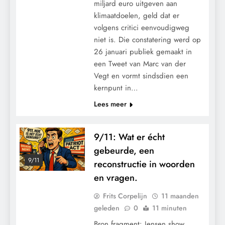
miljard euro uitgeven aan
klimaatdoelen, geld dat er
volgens critici eenvoudigweg
niet is. Die constatering werd op
26 januari publiek gemaakt in
een Tweet van Marc van der
Vegt en vormt sindsdien een
kernpunt in…
Lees meer
9/11: Wat er écht
gebeurde, een
9/11
reconstructie in woorden
en vragen.
Frits Corpelijn
11 maanden
geleden
0
11 minuten
Bron fragment: Jensen show