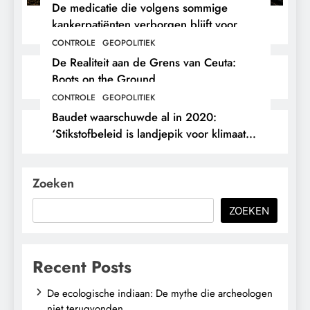
De medicatie die volgens sommige
kankerpatiënten verborgen blijft voor
hun eigen arts.
CONTROLE
GEOPOLITIEK
De Realiteit aan de Grens van Ceuta:
Boots on the Ground.
CONTROLE
GEOPOLITIEK
Baudet waarschuwde al in 2020:
‘Stikstofbeleid is landjepik voor klimaat
en immigratie’.
Zoeken
ZOEKEN
Recent Posts
De ecologische indiaan: De mythe die archeologen
niet terugvonden.