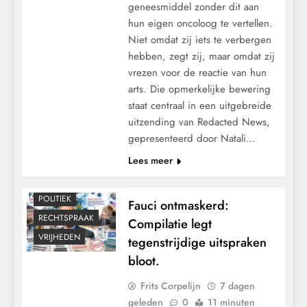
geneesmiddel zonder dit aan
hun eigen oncoloog te vertellen.
Niet omdat zij iets te verbergen
hebben, zegt zij, maar omdat zij
vrezen voor de reactie van hun
CONTROLE
arts. Die opmerkelijke bewering
GEOPOLITIEK
staat centraal in een uitgebreide
uitzending van Redacted News,
GRONDRECHTEN
gepresenteerd door Natali…
MACHT
Lees meer
MEDISCH
PANDEMIE
POLITIEK
Fauci ontmaskerd:
RECHTSPRAAK
Compilatie legt
VRIJHEDEN
tegenstrijdige uitspraken
bloot.
Frits Corpelijn
7 dagen
geleden
0
11 minuten