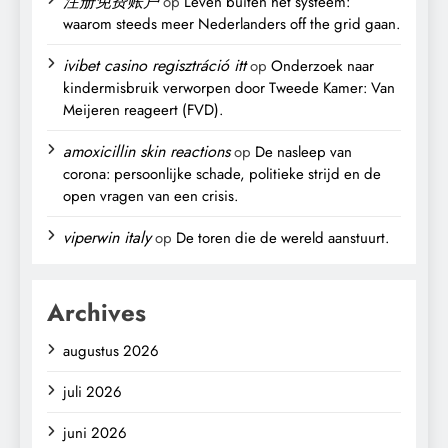
注册免费账户
op
Leven buiten het systeem:
waarom steeds meer Nederlanders off the grid gaan.
ivibet casino regisztráció itt
op
Onderzoek naar
kindermisbruik verworpen door Tweede Kamer: Van
Meijeren reageert (FVD).
amoxicillin skin reactions
op
De nasleep van
corona: persoonlijke schade, politieke strijd en de
open vragen van een crisis.
viperwin italy
op
De toren die de wereld aanstuurt.
Archives
augustus 2026
juli 2026
juni 2026