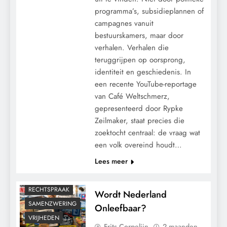
programma’s, subsidieplannen of
campagnes vanuit
bestuurskamers, maar door
verhalen. Verhalen die
teruggrijpen op oorsprong,
identiteit en geschiedenis. In
een recente YouTube-reportage
CENSUUR
van Café Weltschmerz,
CONTROLE
gepresenteerd door Rypke
GEOPOLITIEK
Zeilmaker, staat precies die
zoektocht centraal: de vraag wat
GRONDRECHTEN
een volk overeind houdt…
KALENDER 2030
Lees meer
MEDISCH
POLITIEK
RECHTSPRAAK
Wordt Nederland
SAMENZWERING
Onleefbaar?
VRIJHEDEN
Frits Corpelijn
2 maanden