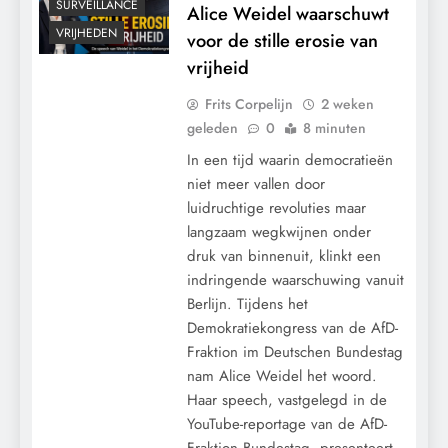
SURVEILLANCE
Alice Weidel waarschuwt
VRIJHEDEN
voor de stille erosie van
vrijheid
Frits Corpelijn
2 weken
geleden
0
8 minuten
In een tijd waarin democratieën
niet meer vallen door
luidruchtige revoluties maar
langzaam wegkwijnen onder
druk van binnenuit, klinkt een
indringende waarschuwing vanuit
Berlijn. Tijdens het
Demokratiekongress van de AfD-
CENSUUR
Fraktion im Deutschen Bundestag
CONTROLE
nam Alice Weidel het woord.
GEOPOLITIEK
Haar speech, vastgelegd in de
GRONDRECHTEN
YouTube-reportage van de AfD-
KALENDER 2030
Fraktion Bundestag, presenteert