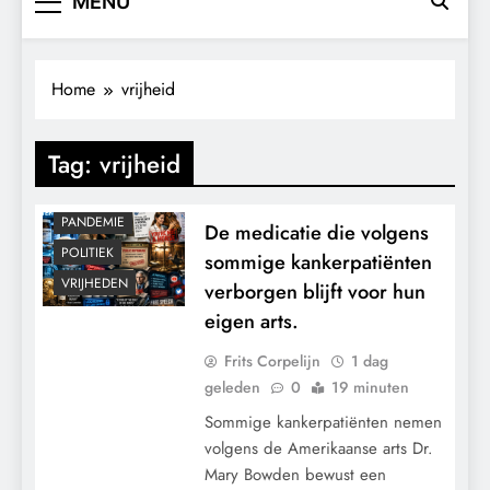
MENU
CENSUUR
Home
vrijheid
CONTROLE
GEOPOLITIEK
Tag:
vrijheid
MACHT
MEDISCH
PANDEMIE
De medicatie die volgens
POLITIEK
sommige kankerpatiënten
VRIJHEDEN
verborgen blijft voor hun
eigen arts.
Frits Corpelijn
1 dag
geleden
0
19 minuten
Sommige kankerpatiënten nemen
volgens de Amerikaanse arts Dr.
Mary Bowden bewust een