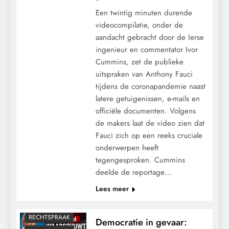
Een twintig minuten durende
videocompilatie, onder de
aandacht gebracht door de Ierse
ingenieur en commentator Ivor
Cummins, zet de publieke
uitspraken van Anthony Fauci
tijdens de coronapandemie naast
latere getuigenissen, e-mails en
officiële documenten. Volgens
de makers laat de video zien dat
CENSUUR
Fauci zich op een reeks cruciale
CONTROLE
onderwerpen heeft
tegengesproken. Cummins
GEOPOLITIEK
deelde de reportage…
GRONDRECHTEN
Lees meer
MACHT
POLITIEK
RECHTSPRAAK
Democratie in gevaar: