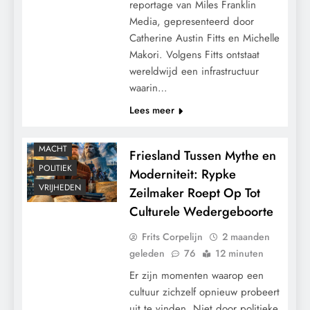
reportage van Miles Franklin
Media, gepresenteerd door
Catherine Austin Fitts en Michelle
Makori. Volgens Fitts ontstaat
wereldwijd een infrastructuur
waarin…
Lees meer
CONTROLE
MACHT
Friesland Tussen Mythe en
POLITIEK
Moderniteit: Rypke
VRIJHEDEN
Zeilmaker Roept Op Tot
Culturele Wedergeboorte
Frits Corpelijn
2 maanden
geleden
76
12 minuten
Er zijn momenten waarop een
cultuur zichzelf opnieuw probeert
uit te vinden. Niet door politieke