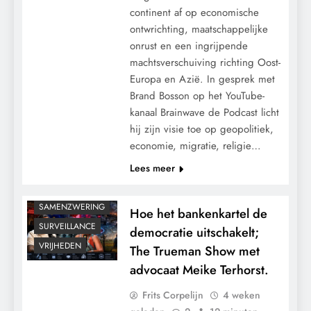
continent af op economische
ontwrichting, maatschappelijke
CENSUUR
onrust en een ingrijpende
CONTROLE
machtsverschuiving richting Oost-
GEOPOLITIEK
Europa en Azië. In gesprek met
GRONDRECHTEN
Brand Bosson op het YouTube-
KALENDER 2030
kanaal Brainwave de Podcast licht
hij zijn visie toe op geopolitiek,
MACHT
economie, migratie, religie…
PANDEMIE
Lees meer
POLITIEK
RECHTSPRAAK
SAMENZWERING
Hoe het bankenkartel de
SURVEILLANCE
democratie uitschakelt;
VRIJHEDEN
The Trueman Show met
advocaat Meike Terhorst.
Frits Corpelijn
4 weken