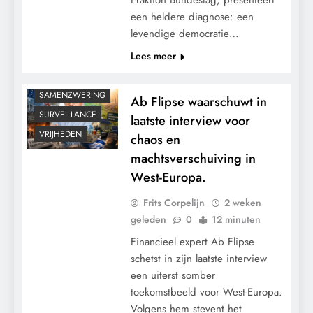
een heldere diagnose: een
KLIMAATBEDROG
levendige democratie…
MACHT
Lees meer
POLITIEK
RECHTSPRAAK
SAMENZWERING
Ab Flipse waarschuwt in
SURVEILLANCE
laatste interview voor
VRIJHEDEN
chaos en
machtsverschuiving in
West-Europa.
Frits Corpelijn
2 weken
geleden
0
12 minuten
Financieel expert Ab Flipse
schetst in zijn laatste interview
een uiterst somber
toekomstbeeld voor West-Europa.
Volgens hem stevent het