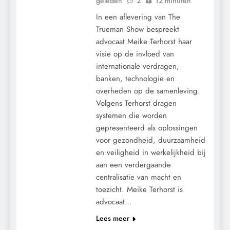
geleden
2
12 minuten
In een aflevering van The
Trueman Show bespreekt
advocaat Meike Terhorst haar
visie op de invloed van
internationale verdragen,
banken, technologie en
overheden op de samenleving.
Volgens Terhorst dragen
systemen die worden
gepresenteerd als oplossingen
voor gezondheid, duurzaamheid
en veiligheid in werkelijkheid bij
aan een verdergaande
CENSUUR
centralisatie van macht en
toezicht. Meike Terhorst is
CONTROLE
advocaat…
GEOPOLITIEK
Lees meer
GRONDRECHTEN