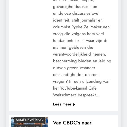
gevoeligheidssessies en
eindeloze discussies over
identiteit, stelt journalist en
columnist Rypke Zeilmaker een
vraag die volgens hem veel
fundamenteler is: waar zijn de
mannen gebleven die
verantwoordelijkheid nemen,
bescherming bieden en leiding
durven geven wanneer
CONTROLE
omstandigheden daarom
GEOPOLITIEK
vragen? In een uitzending van
het YouTube-kanaal Café
GRONDRECHTEN
Weltschmerz bespreekt…
KALENDER 2030
Lees meer
MACHT
POLITIEK
SAMENZWERING
Van CBDC’s naar