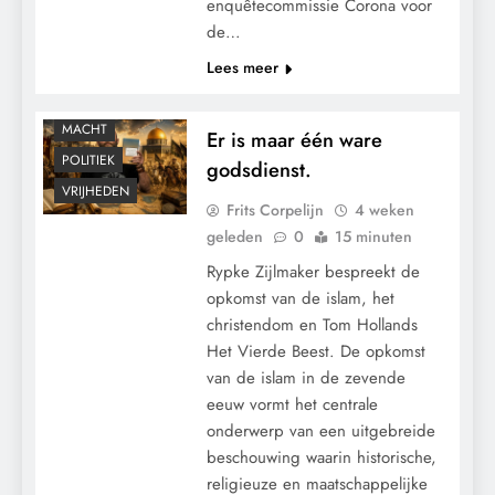
enquêtecommissie Corona voor
de…
Lees meer
CONTROLE
MACHT
Er is maar één ware
POLITIEK
godsdienst.
VRIJHEDEN
Frits Corpelijn
4 weken
geleden
0
15 minuten
Rypke Zijlmaker bespreekt de
opkomst van de islam, het
christendom en Tom Hollands
Het Vierde Beest. De opkomst
van de islam in de zevende
eeuw vormt het centrale
CENSUUR
onderwerp van een uitgebreide
CONTROLE
beschouwing waarin historische,
GEOPOLITIEK
religieuze en maatschappelijke