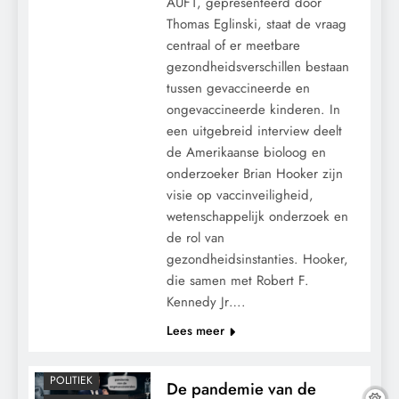
AUF1, gepresenteerd door
Thomas Eglinski, staat de vraag
centraal of er meetbare
gezondheidsverschillen bestaan
tussen gevaccineerde en
ongevaccineerde kinderen. In
een uitgebreid interview deelt
de Amerikaanse bioloog en
onderzoeker Brian Hooker zijn
visie op vaccinveiligheid,
CENSUUR
wetenschappelijk onderzoek en
CONTROLE
de rol van
GRONDRECHTEN
gezondheidsinstanties. Hooker,
die samen met Robert F.
KALENDER 2030
Kennedy Jr….
MACHT
Lees meer
MEDISCH
PANDEMIE
POLITIEK
De pandemie van de