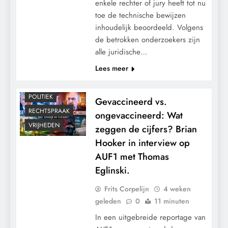
enkele rechter of jury heeft tot nu
toe de technische bewijzen
CENSUUR
inhoudelijk beoordeeld. Volgens
de betrokken onderzoekers zijn
GEOPOLITIEK
alle juridische…
MACHT
Lees meer
MEDISCH
PANDEMIE
POLITIEK
Gevaccineerd vs.
RECHTSPRAAK
ongevaccineerd: Wat
VRIJHEDEN
zeggen de cijfers? Brian
Hooker in interview op
AUF1 met Thomas
Eglinski.
Frits Corpelijn
4 weken
geleden
0
11 minuten
In een uitgebreide reportage van