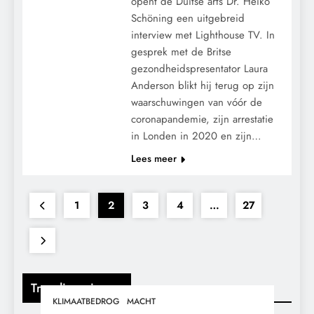
opent de Duitse arts Dr. Heiko
Schöning een uitgebreid
interview met Lighthouse TV. In
gesprek met de Britse
gezondheidspresentator Laura
Anderson blikt hij terug op zijn
waarschuwingen van vóór de
coronapandemie, zijn arrestatie
in Londen in 2020 en zijn…
Lees meer
1
2
3
4
…
27
Trending nieuws
KLIMAATBEDROG
MACHT