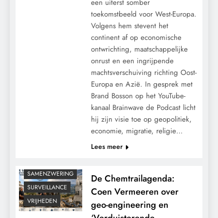
een uiterst somber
toekomstbeeld voor West-Europa.
Volgens hem stevent het
continent af op economische
ontwrichting, maatschappelijke
9/11
CENSUUR
onrust en een ingrijpende
CONTROLE
machtsverschuiving richting Oost-
GEOPOLITIEK
Europa en Azië. In gesprek met
GRONDRECHTEN
Brand Bosson op het YouTube-
KALENDER 2030
kanaal Brainwave de Podcast licht
hij zijn visie toe op geopolitiek,
MACHT
economie, migratie, religie…
MEDISCH
Lees meer
POLITIEK
RECHTSPRAAK
SAMENZWERING
De Chemtrailagenda:
SURVEILLANCE
Coen Vermeeren over
VRIJHEDEN
geo-engineering en
‘Verduisterende