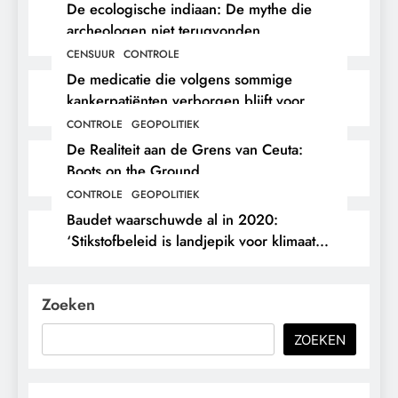
De ecologische indiaan: De mythe die
archeologen niet terugvonden.
CENSUUR
CONTROLE
De medicatie die volgens sommige
kankerpatiënten verborgen blijft voor
hun eigen arts.
CONTROLE
GEOPOLITIEK
De Realiteit aan de Grens van Ceuta:
Boots on the Ground.
CONTROLE
GEOPOLITIEK
Baudet waarschuwde al in 2020:
‘Stikstofbeleid is landjepik voor klimaat
en immigratie’.
Zoeken
ZOEKEN