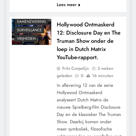
Lees meer
GRONDRECHTEN
MACHT
SAMENZWERING
Hollywood Ontmaskerd
SURVEILLANCE
12: Disclosure Day en The
VRIJHEDEN
Truman Show onder de
loep in Dutch Matrix
YouTube-rapport.
Frits Corpelijn
3 weken
geleden
0
16 minuten
In aflevering 12 van de serie
Hollywood Ontmaskerd
analyseert Dutch Matrix de
nieuwe Spielberg-film Disclosure
Day en de klassieker The Truman
Show. Daarbij komen onder
meer symboliek, filosofische