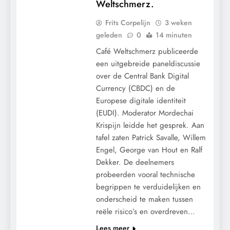
Weltschmerz.
Frits Corpelijn
3 weken
geleden
0
14 minuten
Café Weltschmerz publiceerde
een uitgebreide paneldiscussie
over de Central Bank Digital
Currency (CBDC) en de
Europese digitale identiteit
(EUDI). Moderator Mordechai
Krispijn leidde het gesprek. Aan
tafel zaten Patrick Savalle, Willem
Engel, George van Hout en Ralf
Dekker. De deelnemers
9/11
CENSUUR
probeerden vooral technische
CONTROLE
begrippen te verduidelijken en
onderscheid te maken tussen
GEOPOLITIEK
reële risico’s en overdreven…
GRONDRECHTEN
Lees meer
MACHT