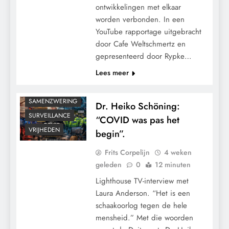
GRONDRECHTEN
ontwikkelingen met elkaar
KALENDER 2030
worden verbonden. In een
MACHT
YouTube rapportage uitgebracht
door Cafe Weltschmertz en
MEDISCH
gepresenteerd door Rypke…
PANDEMIE
Lees meer
POLITIEK
RECHTSPRAAK
SAMENZWERING
Dr. Heiko Schöning:
SURVEILLANCE
“COVID was pas het
VRIJHEDEN
begin”.
Frits Corpelijn
4 weken
geleden
0
12 minuten
Lighthouse TV-interview met
Laura Anderson. “Het is een
schaakoorlog tegen de hele
mensheid.” Met die woorden