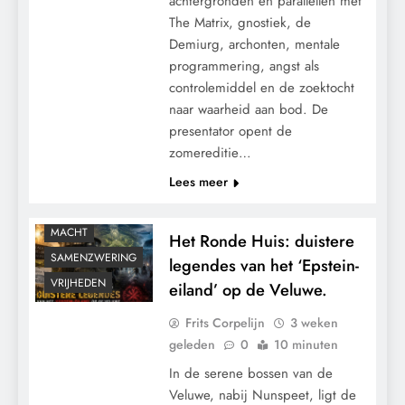
achtergronden en parallellen met
The Matrix, gnostiek, de
Demiurg, archonten, mentale
programmering, angst als
controlemiddel en de zoektocht
naar waarheid aan bod. De
presentator opent de
zomereditie…
Lees meer
CONTROLE
MACHT
Het Ronde Huis: duistere
SAMENZWERING
legendes van het ‘Epstein-
VRIJHEDEN
eiland’ op de Veluwe.
Frits Corpelijn
3 weken
geleden
0
10 minuten
In de serene bossen van de
Veluwe, nabij Nunspeet, ligt de