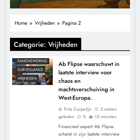
Nederland verstikt
GRONDRECHTEN
KALENDER 2030
raakt.
Home
Vrijheden
Pagina 2
KLIMAATBEDROG
MACHT
Categorie:
Vrijheden
POLITIEK
RECHTSPRAAK
SAMENZWERING
Ab Flipse waarschuwt in
SURVEILLANCE
laatste interview voor
VRIJHEDEN
chaos en
machtsverschuiving in
West-Europa.
Frits Corpelijn
2 weken
geleden
0
12 minuten
Financieel expert Ab Flipse
schetst in zijn laatste interview