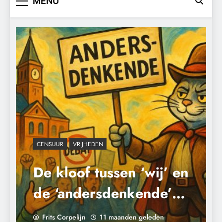
MENU
CENSUUR
VRIJHEDEN
De kloof tussen ‘wij’ en
de ‘andersdenkende’:
CENSUUR
CONTROLE
Hoe het debat in
Frits Corpelijn
11 maanden geleden
GEOPOLITIEK