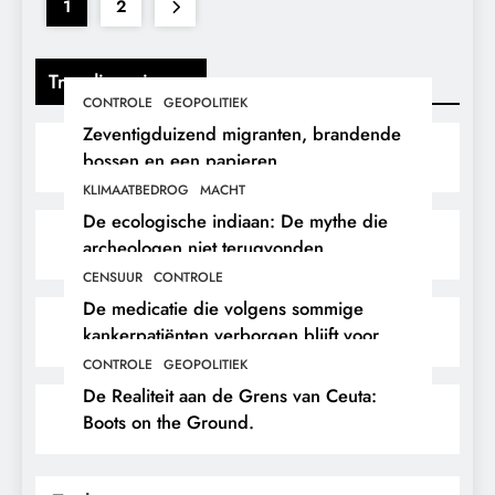
1
2
Trending nieuws
CONTROLE
GEOPOLITIEK
Zeventigduizend migranten, brandende
bossen en een papieren
stikstofwerkelijkheid.
KLIMAATBEDROG
MACHT
De ecologische indiaan: De mythe die
archeologen niet terugvonden.
CENSUUR
CONTROLE
De medicatie die volgens sommige
kankerpatiënten verborgen blijft voor
hun eigen arts.
CONTROLE
GEOPOLITIEK
De Realiteit aan de Grens van Ceuta:
Boots on the Ground.