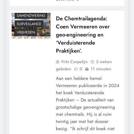
RECHTSPRAAK
SAMENZWERING
De Chemtrailagenda:
SURVEILLANCE
Coen Vermeeren over
VRIJHEDEN
geo-engineering en
‘Verduisterende
Praktijken’.
Frits Corpelijn
3 weken
geleden
0
11 minuten
Aan een heldere hemel.
Vermeeren publiceerde in 2024
het boek Verduisterende
Praktijken – De actualiteit van
grootschalige geo-engineering
met chemtrails. Hij is al ruim
twintig jaar met het dossier
CENSUUR
bezig. “Ik schrijf dit boek niet
CONTROLE