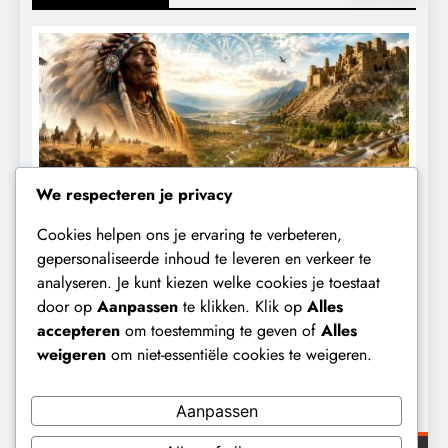
We respecteren je privacy
Cookies helpen ons je ervaring te verbeteren,
CENSUUR
CONTROLE
gepersonaliseerde inhoud te leveren en verkeer te
analyseren. Je kunt kiezen welke cookies je toestaat
De medicatie die volgens sommige
door op
Aanpassen
te klikken. Klik op
Alles
kankerpatiënten verborgen blijft voor
accepteren
om toestemming te geven of
Alles
hun eigen arts.
weigeren
om niet-essentiële cookies te weigeren.
4 maanden geleden
Aanpassen