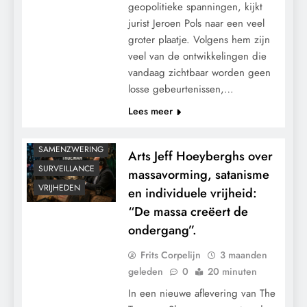
geopolitieke spanningen, kijkt
GRONDRECHTEN
jurist Jeroen Pols naar een veel
KALENDER 2030
groter plaatje. Volgens hem zijn
KLIMAATBEDROG
veel van de ontwikkelingen die
vandaag zichtbaar worden geen
MACHT
losse gebeurtenissen,…
PANDEMIE
Lees meer
POLITIEK
RECHTSPRAAK
SAMENZWERING
Arts Jeff Hoeyberghs over
SURVEILLANCE
massavorming, satanisme
VRIJHEDEN
en individuele vrijheid:
“De massa creëert de
ondergang”.
Frits Corpelijn
3 maanden
geleden
0
20 minuten
In een nieuwe aflevering van The