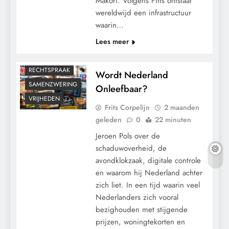
Makori. Volgens Fitts ontstaat
wereldwijd een infrastructuur
GRONDRECHTEN
waarin…
KALENDER 2030
Lees meer
MEDISCH
POLITIEK
RECHTSPRAAK
Wordt Nederland
SAMENZWERING
Onleefbaar?
VRIJHEDEN
Frits Corpelijn
2 maanden
geleden
0
22 minuten
Jeroen Pols over de
schaduwoverheid, de
avondklokzaak, digitale controle
en waarom hij Nederland achter
zich liet. In een tijd waarin veel
Nederlanders zich vooral
CENSUUR
bezighouden met stijgende
CONTROLE
prijzen, woningtekorten en
GEOPOLITIEK