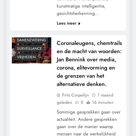
kunstmatige intelligentie,
GRONDRECHTEN
gezichtsherkenning…
KALENDER 2030
Lees meer
PANDEMIE
POLITIEK
SAMENZWERING
Coronaleugens, chemtrails
SURVEILLANCE
en de macht van woorden:
VRIJHEDEN
Jan Bennink over media,
corona, elitevorming en
de grenzen van het
alternatieve denken.
Frits Corpelijn
1 maand
geleden
0
16 minuten
Sommige gesprekken gaan over
actualiteit. Andere gesprekken
gaan over de manier waarop
mensen naar de werkelijkheid