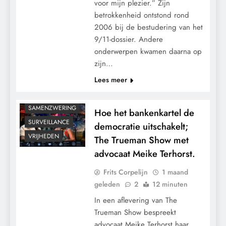
voor mijn plezier.” Zijn
GEOPOLITIEK
betrokkenheid ontstond rond
GRONDRECHTEN
2006 bij de bestudering van het
KALENDER 2030
9/11-dossier. Andere
onderwerpen kwamen daarna op
MACHT
zijn…
PANDEMIE
Lees meer
POLITIEK
RECHTSPRAAK
SAMENZWERING
Hoe het bankenkartel de
SURVEILLANCE
democratie uitschakelt;
VRIJHEDEN
The Trueman Show met
advocaat Meike Terhorst.
Frits Corpelijn
1 maand
geleden
2
12 minuten
In een aflevering van The
Trueman Show bespreekt
advocaat Meike Terhorst haar