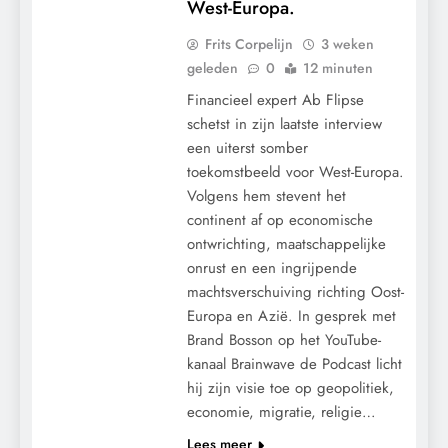
West-Europa.
Frits Corpelijn
3 weken
geleden
0
12 minuten
Financieel expert Ab Flipse
schetst in zijn laatste interview
een uiterst somber
toekomstbeeld voor West-Europa.
Volgens hem stevent het
continent af op economische
ontwrichting, maatschappelijke
9/11
CENSUUR
onrust en een ingrijpende
CONTROLE
machtsverschuiving richting Oost-
GEOPOLITIEK
Europa en Azië. In gesprek met
GRONDRECHTEN
Brand Bosson op het YouTube-
KALENDER 2030
kanaal Brainwave de Podcast licht
hij zijn visie toe op geopolitiek,
MACHT
economie, migratie, religie…
MEDISCH
Lees meer
POLITIEK