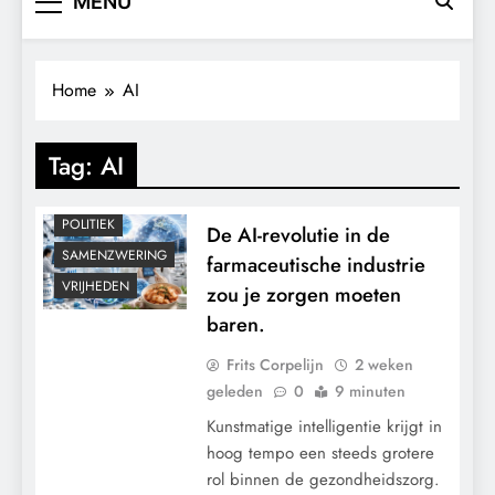
MENU
CONTROLE
GEOPOLITIEK
Home
AI
KALENDER 2030
MACHT
Tag:
AI
MEDISCH
PANDEMIE
POLITIEK
De AI-revolutie in de
SAMENZWERING
farmaceutische industrie
VRIJHEDEN
zou je zorgen moeten
baren.
Frits Corpelijn
2 weken
geleden
0
9 minuten
Kunstmatige intelligentie krijgt in
hoog tempo een steeds grotere
rol binnen de gezondheidszorg.