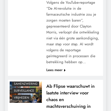
Volgens de YouTube-reportage
“De AI-revolutie in de
farmaceutische industrie zou je
zorgen moeten baren”,
CENSUUR
gepresenteerd door Clayton
CONTROLE
Morris, verloopt die ontwikkeling
GEOPOLITIEK
niet via één grote aankondiging,
GRONDRECHTEN
maar stap voor stap. AI wordt
KALENDER 2030
volgens de reportage
geïntegreerd in processen die
KLIMAATBEDROG
betrekking hebben op…
MACHT
Lees meer
POLITIEK
RECHTSPRAAK
SAMENZWERING
Ab Flipse waarschuwt in
SURVEILLANCE
laatste interview voor
VRIJHEDEN
chaos en
machtsverschuiving in