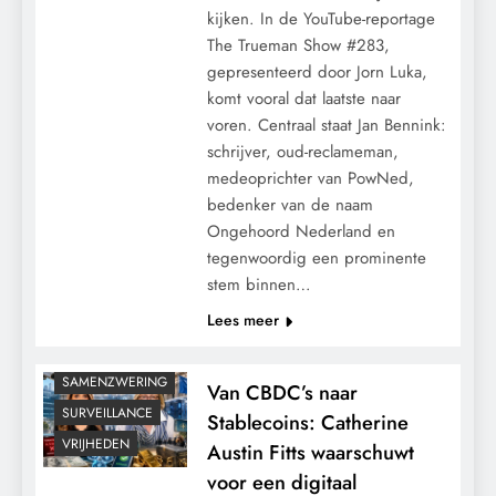
kijken. In de YouTube-reportage
The Trueman Show #283,
gepresenteerd door Jorn Luka,
komt vooral dat laatste naar
voren. Centraal staat Jan Bennink:
schrijver, oud-reclameman,
medeoprichter van PowNed,
CONTROLE
bedenker van de naam
GEOPOLITIEK
Ongehoord Nederland en
tegenwoordig een prominente
GRONDRECHTEN
stem binnen…
KALENDER 2030
Lees meer
MACHT
POLITIEK
SAMENZWERING
Van CBDC’s naar
SURVEILLANCE
Stablecoins: Catherine
VRIJHEDEN
Austin Fitts waarschuwt
voor een digitaal