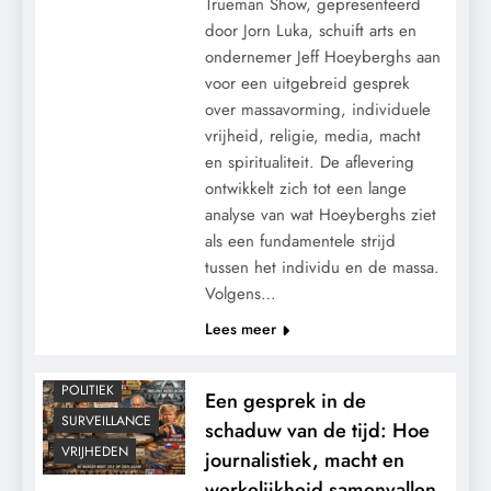
Trueman Show, gepresenteerd
door Jorn Luka, schuift arts en
ondernemer Jeff Hoeyberghs aan
voor een uitgebreid gesprek
over massavorming, individuele
vrijheid, religie, media, macht
en spiritualiteit. De aflevering
ontwikkelt zich tot een lange
analyse van wat Hoeyberghs ziet
als een fundamentele strijd
tussen het individu en de massa.
CENSUUR
Volgens…
CONTROLE
Lees meer
GEOPOLITIEK
MACHT
POLITIEK
Een gesprek in de
SURVEILLANCE
schaduw van de tijd: Hoe
VRIJHEDEN
journalistiek, macht en
werkelijkheid samenvallen.