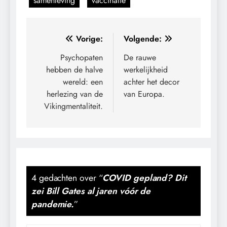
samenleving
vaccinatie
Bericht
Vorige:
Volgende:
navigatie
Psychopaten
De rauwe
hebben de halve
werkelijkheid
wereld: een
achter het decor
herlezing van de
van Europa.
Vikingmentaliteit.
4 gedachten over “
COVID gepland? Dit
zei Bill Gates al jaren vóór de
pandemie.
”