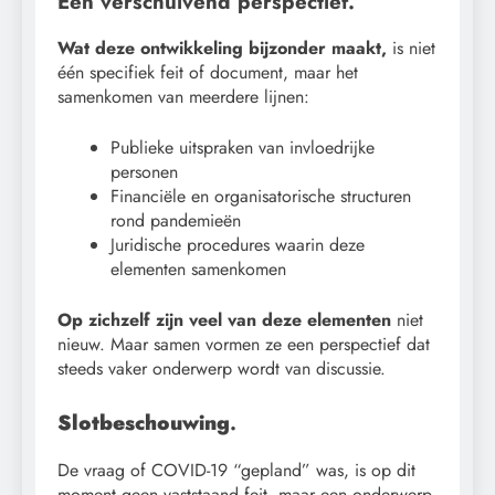
Een verschuivend perspectief.
Wat deze ontwikkeling bijzonder maakt,
is niet
één specifiek feit of document, maar het
samenkomen van meerdere lijnen:
Publieke uitspraken van invloedrijke
personen
Financiële en organisatorische structuren
rond pandemieën
Juridische procedures waarin deze
elementen samenkomen
Op zichzelf zijn veel van deze elementen
niet
nieuw. Maar samen vormen ze een perspectief dat
steeds vaker onderwerp wordt van discussie.
Slotbeschouwing
.
De vraag of COVID-19 “gepland” was, is op dit
moment geen vaststaand feit, maar een onderwerp