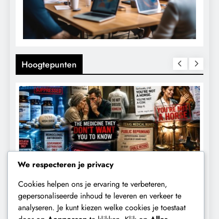
Hoogtepunten
We respecteren je privacy
Cookies helpen ons je ervaring te verbeteren,
CENSUUR
CONTROLE
gepersonaliseerde inhoud te leveren en verkeer te
analyseren. Je kunt kiezen welke cookies je toestaat
De medicatie die volgens sommige
D