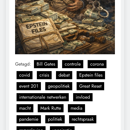
Getagd:
Bill Gates
controle
corona
covid
crisis
debat
Epstein files
event 201
geopolitiek
Great Reset
internationale netwerken
invloed
macht
Mark Rutte
media
pandemie
politiek
rechtspraak