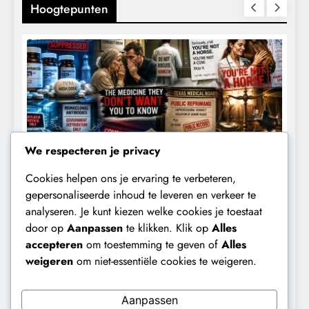
Hoogtepunten
We respecteren je privacy
Cookies helpen ons je ervaring te verbeteren,
CENSUUR
CONTROLE
gepersonaliseerde inhoud te leveren en verkeer te
analyseren. Je kunt kiezen welke cookies je toestaat
De medicatie die volgens sommige
D
door op
Aanpassen
te klikken. Klik op
Alles
kankerpatiënten verborgen blijft voor
B
accepteren
om toestemming te geven of
Alles
hun eigen arts.
weigeren
om niet-essentiële cookies te weigeren.
9 maanden geleden
Aanpassen