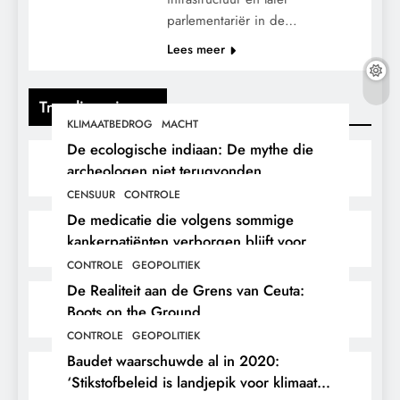
parlementariër in de…
Lees meer
Trending nieuws
KLIMAATBEDROG
MACHT
De ecologische indiaan: De mythe die
archeologen niet terugvonden.
CENSUUR
CONTROLE
De medicatie die volgens sommige
kankerpatiënten verborgen blijft voor
hun eigen arts.
CONTROLE
GEOPOLITIEK
De Realiteit aan de Grens van Ceuta:
Boots on the Ground.
CONTROLE
GEOPOLITIEK
Baudet waarschuwde al in 2020:
‘Stikstofbeleid is landjepik voor klimaat