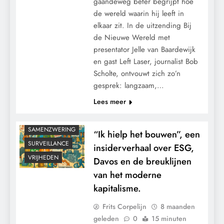
gaandeweg beter begrijpt hoe
de wereld waarin hij leeft in
elkaar zit. In de uitzending Bij
CENSUUR
de Nieuwe Wereld met
CONTROLE
presentator Jelle van Baardewijk
GEOPOLITIEK
en gast Left Laser, journalist Bob
Scholte, ontvouwt zich zo’n
GRONDRECHTEN
gesprek: langzaam,…
KALENDER 2030
Lees meer
KLIMAATBEDROG
MACHT
SAMENZWERING
“Ik hielp het bouwen”, een
SURVEILLANCE
insiderverhaal over ESG,
VRIJHEDEN
Davos en de breuklijnen
van het moderne
kapitalisme.
Frits Corpelijn
8 maanden
geleden
0
15 minuten