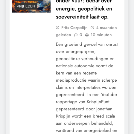
onder vuur: debat over
VRIJHEDEN
energie, geopolitiek en
soevereiniteit laait op.
Frits Corpelijn
4 maanden
geleden
0
10 minuten
Een groeiend gevoel van onrust
over energieprijzen,
geopolitieke verhoudingen en
nationale autonomie vormt de
kern van een recente
mediaproductie waarin scherpe
claims en interpretaties worden
gepresenteerd. In een YouTube
rapportage van KrispijnPunt
gepresenteerd door Jonathan
Krispijn wordt een breed scala
aan onderwerpen behandeld,
CENSUUR
variërend van energiebeleid en