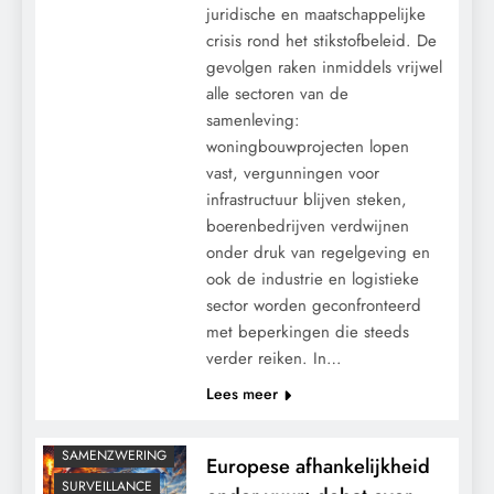
juridische en maatschappelijke
crisis rond het stikstofbeleid. De
gevolgen raken inmiddels vrijwel
alle sectoren van de
samenleving:
woningbouwprojecten lopen
vast, vergunningen voor
infrastructuur blijven steken,
boerenbedrijven verdwijnen
CONTROLE
onder druk van regelgeving en
GEOPOLITIEK
ook de industrie en logistieke
GRONDRECHTEN
sector worden geconfronteerd
met beperkingen die steeds
KALENDER 2030
verder reiken. In…
KLIMAATBEDROG
Lees meer
MACHT
POLITIEK
SAMENZWERING
Europese afhankelijkheid
SURVEILLANCE