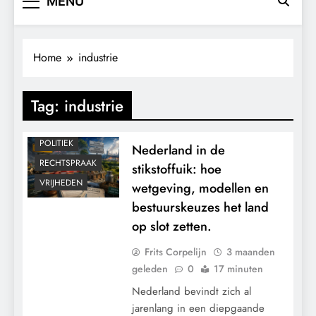
MENU
Home
industrie
CONTROLE
KALENDER 2030
Tag:
industrie
KLIMAATBEDROG
MACHT
POLITIEK
Nederland in de
RECHTSPRAAK
stikstoffuik: hoe
VRIJHEDEN
wetgeving, modellen en
bestuurskeuzes het land
op slot zetten.
Frits Corpelijn
3 maanden
geleden
0
17 minuten
Nederland bevindt zich al
jarenlang in een diepgaande