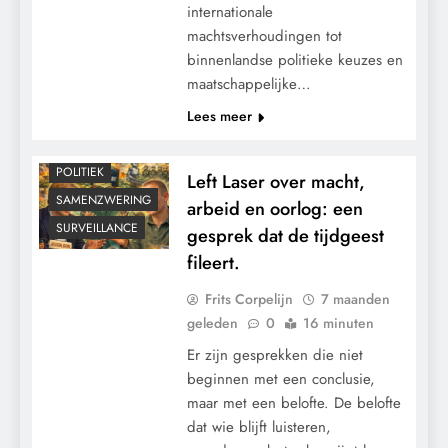
CONTROLE
internationale
GEOPOLITIEK
machtsverhoudingen tot
binnenlandse politieke keuzes en
GRONDRECHTEN
maatschappelijke…
KALENDER 2030
Lees meer
KLIMAATBEDROG
MACHT
POLITIEK
Left Laser over macht,
SAMENZWERING
arbeid en oorlog: een
SURVEILLANCE
gesprek dat de tijdgeest
fileert.
Frits Corpelijn
7 maanden
geleden
0
16 minuten
Er zijn gesprekken die niet
beginnen met een conclusie,
maar met een belofte. De belofte
dat wie blijft luisteren,