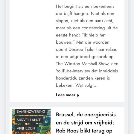
Het begint als een bekentenis
die blijft hangen. Niet als een
slogan, niet als een aanklacht,
maar als een constatering uit de
eerste hand: “Ik hielp het
bouwen.” Met die woorden
opent Desiree Fixler haar relaas
in een uitgebreid gesprek op
CONTROLE
The Winston Marshall Show, een
GEOPOLITIEK
YouTube-interview dat inmiddels
honderdduizenden keren is
GRONDRECHTEN
bekeken. Wat volgt…
KALENDER 2030
Lees meer
KLIMAATBEDROG
MACHT
SAMENZWERING
Brussel, de energiecrisis
SURVEILLANCE
en de strijd om vrijheid:
VRIJHEDEN
Rob Roos blikt terug op