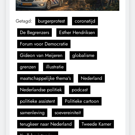
Getagd:
burgerprotest
coronatijd
De Begrenzers
Esther Hendriksen
Forum voor Democratie
Gideon van Meijeren
globalisme
grenzen
illustratie
maatschappelijke thema's
Nederland
Nederlandse politiek
podcast
politieke assistent
Politieke cartoon
samenleving
soevereiniteit
terugkeer naar Nederland
Tweede Kamer