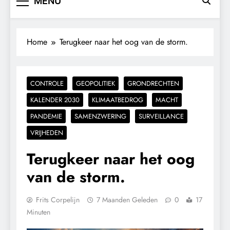
MENU
Home
Terugkeer naar het oog van de storm.
CONTROLE
GEOPOLITIEK
GRONDRECHTEN
KALENDER 2030
KLIMAATBEDROG
MACHT
PANDEMIE
SAMENZWERING
SURVEILLANCE
VRIJHEDEN
Terugkeer naar het oog
van de storm.
Frits Corpelijn
7 Maanden Geleden
0
17
Minuten