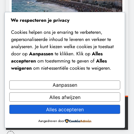
We respecteren je privacy
Cookies helpen ons je ervaring te verbeteren,
gepersonaliseerde inhoud te leveren en verkeer te
CONTROLE
GEOPOLITIEK
analyseren. Je kunt kiezen welke cookies je toestaat
door op
Aanpassen
te klikken. Klik op
Alles
De Realiteit aan de Grens van Ceuta:
B
accepteren
om toestemming te geven of
Alles
Boots on the Ground.
‘
weigeren
om niet-essentiële cookies te weigeren.
e
2 dagen geleden
Aanpassen
Alles afwijzen
Alles accepteren
Digital Newspaper - Veelzijdig nieuws WordPress
thema 2026. Powered By
.
BlazeThemes
Aangedreven door