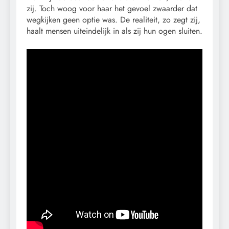
zij. Toch woog voor haar het gevoel zwaarder dat
wegkijken geen optie was. De realiteit, zo zegt zij,
haalt mensen uiteindelijk in als zij hun ogen sluiten.