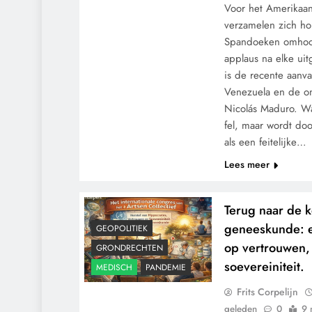
Voor het Amerikaan
verzamelen zich h
Spandoeken omhoog
applaus na elke ui
is de recente aanv
Venezuela en de on
Nicolás Maduro. Wa
fel, maar wordt do
als een feitelijke…
Lees meer
Terug naar de 
geneeskunde: e
GEOPOLITIEK
op vertrouwen,
GRONDRECHTEN
soevereiniteit.
MEDISCH
PANDEMIE
Frits Corpelijn
geleden
0
9 