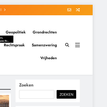
Geopolitiek
Grondrechten
ws,
yses En
ergrondverhalen
Rechtspraak
Samenzwering
 Politieke
uitvorming
tsverhoudingen.
Vrijheden
ementaire
tten En
eving Tot
nvloed Van
y, Belangen
schappelijke
Zoeken
ussies Op
id.
ZOEKEN