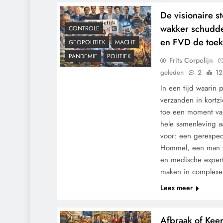
De visionaire 
wakker schudde
CONTROLE
en FVD de toe
GEOPOLITIEK
MACHT
PANDEMIE
POLITIEK
Frits Corpelijn
geleden
2
12
In een tijd waarin 
verzanden in kortzi
toe een moment van
hele samenleving a
voor: een gerespec
Hommel, een man wi
en medische experti
maken in complexe
Lees meer
Afbraak of Kee