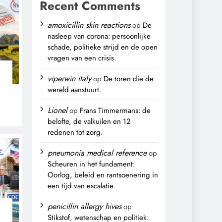
Recent Comments
amoxicillin skin reactions
op
De
nasleep van corona: persoonlijke
schade, politieke strijd en de open
vragen van een crisis.
viperwin italy
op
De toren die de
wereld aanstuurt.
Lionel
op
Frans Timmermans: de
belofte, de valkuilen en 12
,
redenen tot zorg.
pneumonia medical reference
op
Scheuren in het fundament:
Oorlog, beleid en rantsoenering in
een tijd van escalatie.
penicillin allergy hives
op
Stikstof, wetenschap en politiek: