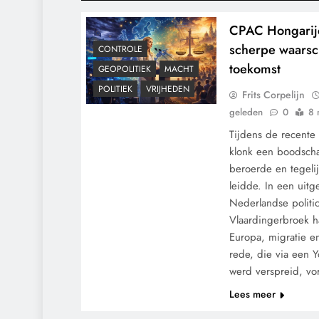
CPAC Hongarije
scherpe waarsc
CONTROLE
toekomst
GEOPOLITIEK
MACHT
POLITIEK
VRIJHEDEN
Frits Corpelijn
geleden
0
8 
Tijdens de recente
klonk een boodscha
beroerde en tegelij
leidde. In een uitg
Nederlandse politi
Vlaardingerbroek ha
Europa, migratie en
rede, die via een 
werd verspreid, v
Lees meer