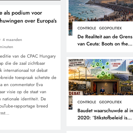
 als podium voor
huwingen over Europa’s
CONTROLE
GEOPOLITIEK
De Realiteit aan de Grens
4 maanden
van Ceuta: Boots on the
minuten
Ground.
 editie van de CPAC Hungary
p die de zaal zichtbaar
k internationaal tot debat
ebreide toespraak schetste de
ca en commentator Eva
ar visie op de staat van
 nationale identiteit. De
CONTROLE
GEOPOLITIEK
YouTube-rapportage breed
Baudet waarschuwde al i
ormt…
2020: ‘Stikstofbeleid is
landjepik voor klimaat en
immigratie’.