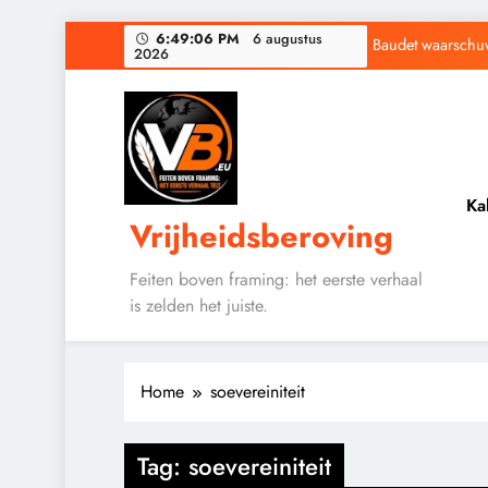
Ga
6:49:07 PM
6 augustus
Baudet waarschuwd
2026
naar
de
Waarom word
inhoud
Ka
Vrijheidsberoving
Baudet waarschuwd
Waarom word
Feiten boven framing: het eerste verhaal
is zelden het juiste.
Home
soevereiniteit
Tag:
soevereiniteit