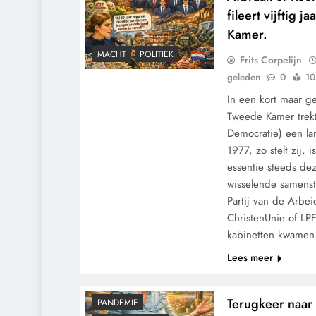
fileert vijftig 
Kamer.
MACHT
POLITIEK
Frits Corpelijn
geleden
0
10
In een kort maar g
Tweede Kamer trekt
Democratie) een lan
1977, zo stelt zij,
essentie steeds deze
wisselende samens
Partij van de Arbe
CONTROLE
ChristenUnie of L
GEOPOLITIEK
kabinetten kwame
GRONDRECHTEN
Lees meer
KALENDER 2030
KLIMAATBEDROG
MACHT
Terugkeer naar
PANDEMIE