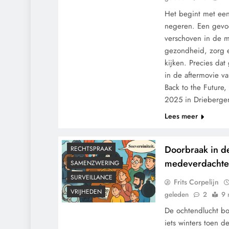
Het begint met een 
negeren. Een gevoe
verschoven in de 
gezondheid, zorg e
kijken. Precies da
in de aftermovie va
Back to the Future
CENSUUR
CONTROLE
2025 in Drieberg
GEOPOLITIEK
Lees meer
GRONDRECHTEN
MACHT
POLITIEK
Doorbraak in de
RECHTSPRAAK
medeverdachten
SAMENZWERING
SURVEILLANCE
Frits Corpelijn
VRIJHEDEN
geleden
2
9 
De ochtendlucht b
iets winters toen 