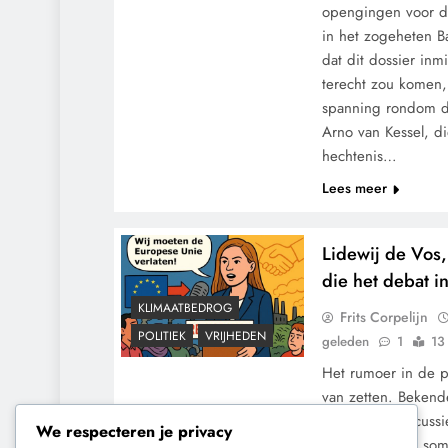
opengingen voor de
in het zogeheten B
dat dit dossier inm
terecht zou komen
spanning rondom d
Arno van Kessel, d
hechtenis…
Lees meer
Lidewij de Vos,
die het debat i
KLIMAATBEDROG
Frits Corpelijn
POLITIEK
VRIJHEDEN
geleden
1
13
Het rumoer in de po
van zetten. Bekend
slogans en discussi
We respecteren je privacy
herhalen. Maar som