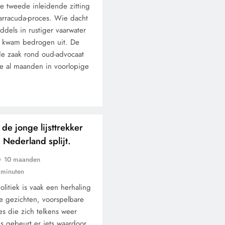
 tweede inleidende zitting
arracuda-proces. Wie dacht
iddels in rustiger vaarwater
, kwam bedrogen uit. De
e zaak rond oud-advocaat
ie al maanden in voorlopige
CONTROLE
GEOPOLITIEK
De Realiteit aan de G
van Ceuta: Boots on t
Ground.
 de jonge lijsttrekker
10 maanden geleden
n Nederland splijt.
10 maanden
 minuten
litiek is vaak een herhaling
e gezichten, voorspelbare
es die zich telkens weer
s gebeurt er iets waardoor