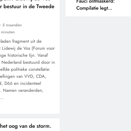
Fauci ontmaskerd:
jaar bestuur in de Tweede
Compilatie legt
tegenstrijdige uitspraken
bloot.
5 maanden
 minuten
eladen fragment uit de
 Lidewij de Vos (Forum voor
ge historische lijn. Vanaf
 is Nederland bestuurd door in
lfde politieke constellatie:
tellingen van VVD, CDA,
id, D66 en incidenteel
PF. Namen veranderden,
n…
 het oog van de storm.