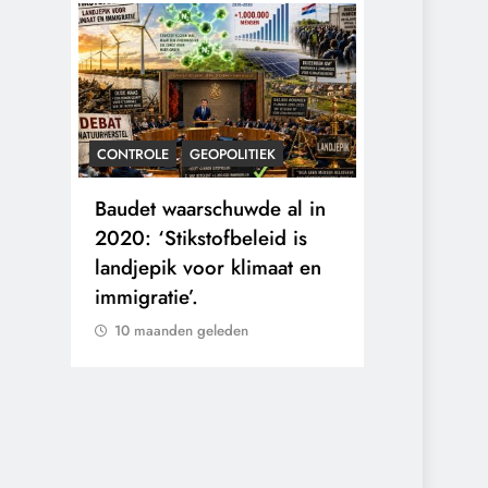
CONTROLE
GEOPOLITIEK
KALENDER 20
rens
Baudet waarschuwde al in
Waarom wo
he
2020: ‘Stikstofbeleid is
mensen va
landjepik voor klimaat en
toekomst op
immigratie’.
buitengesl
10 maanden geleden
10 maanden