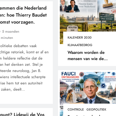
stemmen die Nederland
n: hoe Thierry Baudet
komst voorzagen.
5 maanden
 minuten
KALENDER 2030
KLIMAATBEDROG
politieke debatten vaak
chtige retoriek, komt er af en
Waarom worden de
 heldere reflectie dat de
mensen van wie de
an het denken zet. Stel je
toekomst op het spel staat
teerde neuroloog, Jan B.
buitengesloten?
ens intellectuele scherpte
se hem tot een autoriteit
 zaken, deelt…
CONTROLE
GEOPOLITIEK
rpunt? Lidewij de Vos