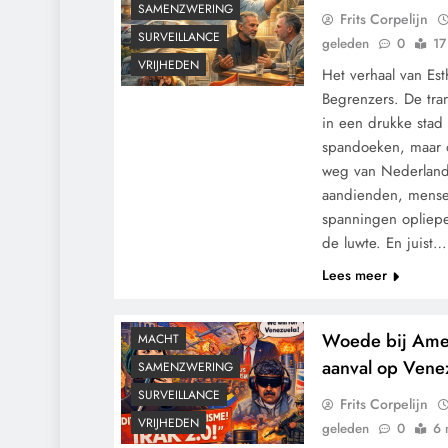
SAMENZWERING
Frits Corpelijn
SURVEILLANCE
geleden
0
17
VRIJHEDEN
Het verhaal van Est
Begrenzers. De tr
in een drukke stad 
spandoeken, maar o
weg van Nederland.
aandienden, mense
spanningen opliepe
de luwte. En juist…
CONTROLE
Lees meer
GEOPOLITIEK
GRONDRECHTEN
Woede bij Amer
MACHT
aanval op Vene
SAMENZWERING
SURVEILLANCE
Frits Corpelijn
VRIJHEDEN
geleden
0
6 