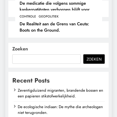
De medicatie die volgens sommige
kankerpatiënten verborgen blijft voor
hun eigen arts.
CONTROLE
GEOPOLITIEK
De Realiteit aan de Grens van Ceuta:
Boots on the Ground.
Zoeken
ZOEKEN
Recent Posts
Zeventigduizend migranten, brandende bossen en
een papieren stikstofwerkelijkheid.
De ecologische indiaan: De mythe die archeologen
niet terugvonden.