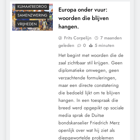
KLIMAATBEDROG
Europa onder vuur:
SAMENZWERING
woorden die blijven
VRIJHEDEN
hangen.
Frits Corpelijn
7 maanden
geleden
0
5 minuten
Het begint met woorden die de
zaal zichtbaar stil krijgen. Geen
diplomatieke omwegen, geen
verzachtende formuleringen,
maar een directe constatering
die bedoeld lijkt om te blijven
hangen. In een toespraak die
CENSUUR
breed werd opgepikt op sociale
CONTROLE
media sprak de Duitse
GEOPOLITIEK
bondskanselier Friedrich Merz
GRONDRECHTEN
openlijk over wat hij ziet als
diepgewortelde problemen
KALENDER 2030