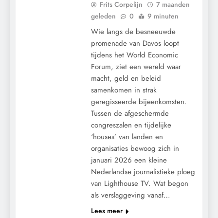
Frits Corpelijn
7 maanden
geleden
0
9 minuten
Wie langs de besneeuwde
promenade van Davos loopt
tijdens het World Economic
Forum, ziet een wereld waar
macht, geld en beleid
samenkomen in strak
geregisseerde bijeenkomsten.
Tussen de afgeschermde
congreszalen en tijdelijke
CENSUUR
‘houses’ van landen en
CONTROLE
organisaties bewoog zich in
GEOPOLITIEK
januari 2026 een kleine
GRONDRECHTEN
Nederlandse journalistieke ploeg
van Lighthouse TV. Wat begon
KALENDER 2030
als verslaggeving vanaf…
KLIMAATBEDROG
Lees meer
MEDISCH