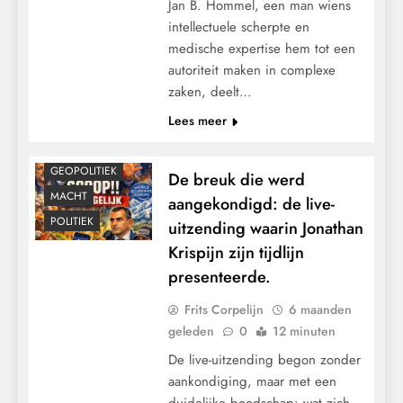
Jan B. Hommel, een man wiens
intellectuele scherpte en
medische expertise hem tot een
autoriteit maken in complexe
zaken, deelt…
Lees meer
CONTROLE
GEOPOLITIEK
De breuk die werd
MACHT
aangekondigd: de live-
POLITIEK
uitzending waarin Jonathan
Krispijn zijn tijdlijn
presenteerde.
Frits Corpelijn
6 maanden
geleden
0
12 minuten
De live-uitzending begon zonder
aankondiging, maar met een
duidelijke boodschap: wat zich