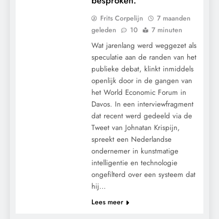
besproken.
Frits Corpelijn
7 maanden
geleden
10
7 minuten
Wat jarenlang werd weggezet als
speculatie aan de randen van het
publieke debat, klinkt inmiddels
openlijk door in de gangen van
het World Economic Forum in
Davos. In een interviewfragment
dat recent werd gedeeld via de
Tweet van Johnatan Krispijn,
spreekt een Nederlandse
ondernemer in kunstmatige
CENSUUR
intelligentie en technologie
ongefilterd over een systeem dat
CONTROLE
hij…
GEOPOLITIEK
Lees meer
GRONDRECHTEN
KALENDER 2030