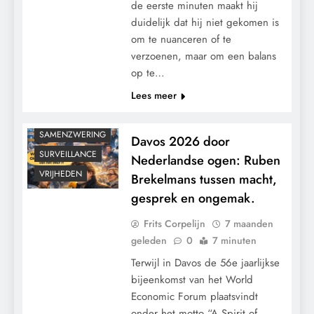
de eerste minuten maakt hij
GEOPOLITIEK
duidelijk dat hij niet gekomen is
GRONDRECHTEN
om te nuanceren of te
verzoenen, maar om een balans
KALENDER 2030
op te…
KLIMAATBEDROG
Lees meer
MACHT
RECHTSPRAAK
SAMENZWERING
Davos 2026 door
SURVEILLANCE
Nederlandse ogen: Ruben
VRIJHEDEN
Brekelmans tussen macht,
gesprek en ongemak.
Frits Corpelijn
7 maanden
geleden
0
7 minuten
Terwijl in Davos de 56e jaarlijkse
bijeenkomst van het World
Economic Forum plaatsvindt
onder het motto “A Spirit of