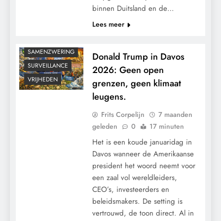
binnen Duitsland en de…
KLIMAATBEDROG
Lees meer
MACHT
RECHTSPRAAK
SAMENZWERING
Donald Trump in Davos
SURVEILLANCE
2026: Geen open
VRIJHEDEN
grenzen, geen klimaat
leugens.
Frits Corpelijn
7 maanden
geleden
0
17 minuten
Het is een koude januaridag in
Davos wanneer de Amerikaanse
president het woord neemt voor
een zaal vol wereldleiders,
CEO’s, investeerders en
beleidsmakers. De setting is
CENSUUR
vertrouwd, de toon direct. Al in
CONTROLE