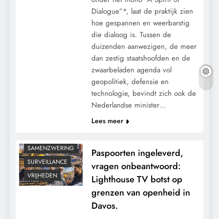
Dialogue”*, laat de praktijk zien
hoe gespannen en weerbarstig
9/11
CENSUUR
die dialoog is. Tussen de
CONTROLE
duizenden aanwezigen, de meer
GEOPOLITIEK
dan zestig staatshoofden en de
GRONDRECHTEN
zwaarbeladen agenda vol
KALENDER 2030
geopolitiek, defensie en
technologie, bevindt zich ook de
KLIMAATBEDROG
Nederlandse minister…
MACHT
Lees meer
PANDEMIE
RECHTSPRAAK
SAMENZWERING
Paspoorten ingeleverd,
SURVEILLANCE
vragen onbeantwoord:
VRIJHEDEN
Lighthouse TV botst op
grenzen van openheid in
Davos.