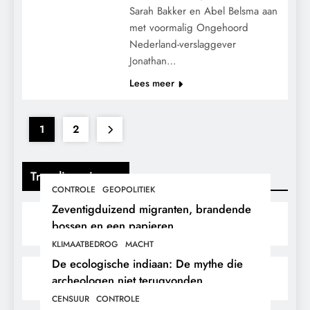
Sarah Bakker en Abel Belsma aan
met voormalig Ongehoord
Nederland-verslaggever
Jonathan…
Lees meer
1
2
Trending nieuws
CONTROLE
GEOPOLITIEK
Zeventigduizend migranten, brandende
bossen en een papieren
stikstofwerkelijkheid.
KLIMAATBEDROG
MACHT
De ecologische indiaan: De mythe die
archeologen niet terugvonden.
CENSUUR
CONTROLE