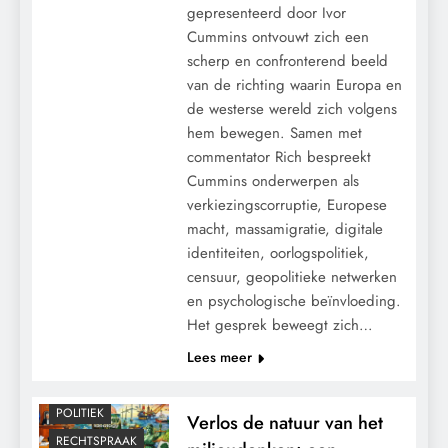
gepresenteerd door Ivor
Cummins ontvouwt zich een
scherp en confronterend beeld
van de richting waarin Europa en
de westerse wereld zich volgens
hem bewegen. Samen met
commentator Rich bespreekt
Cummins onderwerpen als
verkiezingscorruptie, Europese
macht, massamigratie, digitale
CONTROLE
identiteiten, oorlogspolitiek,
GEOPOLITIEK
censuur, geopolitieke netwerken
en psychologische beïnvloeding.
GRONDRECHTEN
Het gesprek beweegt zich…
KALENDER 2030
Lees meer
KLIMAATBEDROG
MACHT
POLITIEK
Verlos de natuur van het
RECHTSPRAAK