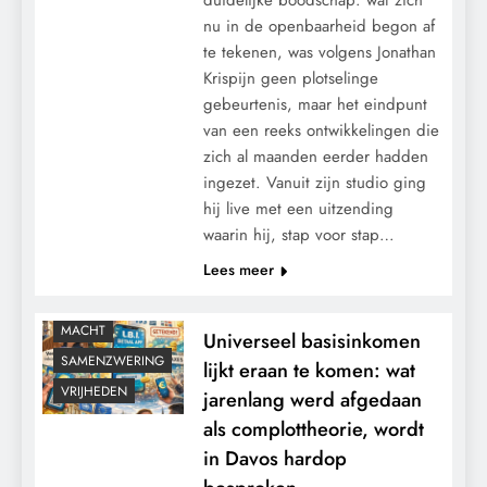
nu in de openbaarheid begon af
te tekenen, was volgens Jonathan
Krispijn geen plotselinge
gebeurtenis, maar het eindpunt
van een reeks ontwikkelingen die
zich al maanden eerder hadden
ingezet. Vanuit zijn studio ging
hij live met een uitzending
waarin hij, stap voor stap…
GEOPOLITIEK
Lees meer
KALENDER 2030
KLIMAATBEDROG
MACHT
Universeel basisinkomen
SAMENZWERING
lijkt eraan te komen: wat
VRIJHEDEN
jarenlang werd afgedaan
als complottheorie, wordt
in Davos hardop