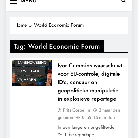
MENU
CONTROLE
GEOPOLITIEK
GRONDRECHTEN
Home
World Economic Forum
KALENDER 2030
KLIMAATBEDROG
Tag:
World Economic Forum
MACHT
POLITIEK
SAMENZWERING
Ivor Cummins waarschuwt
SURVEILLANCE
voor EU-controle, digitale
VRIJHEDEN
ID’s, censuur en
geopolitieke manipulatie
in explosieve reportage
Frits Corpelijn
3 maanden
geleden
0
15 minuten
In een lange en ongefilterde
YouTube-reportage