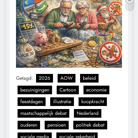
Getagd:
2026
AOW
beleid
bezuinigingen
Cartoon
economie
feestdagen
illustratie
koopkracht
maatschappelijk debat
Nederland
ouderen
pensioen
politiek debat
sociale media
sociale zekerheid