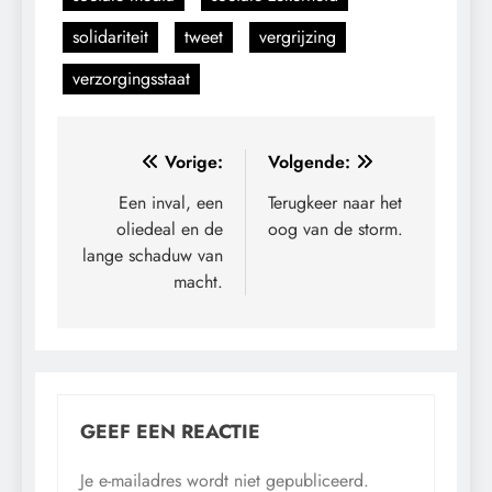
solidariteit
tweet
vergrijzing
verzorgingsstaat
Bericht
Vorige:
Volgende:
navigatie
Een inval, een
Terugkeer naar het
oliedeal en de
oog van de storm.
lange schaduw van
macht.
GEEF EEN REACTIE
Je e-mailadres wordt niet gepubliceerd.