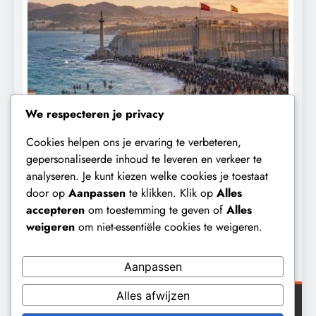
We respecteren je privacy
Cookies helpen ons je ervaring te verbeteren,
CONTROLE
GEOPOLITIEK
gepersonaliseerde inhoud te leveren en verkeer te
analyseren. Je kunt kiezen welke cookies je toestaat
De Realiteit aan de Grens van Ceuta:
B
door op
Aanpassen
te klikken. Klik op
Alles
Boots on the Ground.
‘
accepteren
om toestemming te geven of
Alles
e
9 maanden geleden
weigeren
om niet-essentiële cookies te weigeren.
Aanpassen
Alles afwijzen