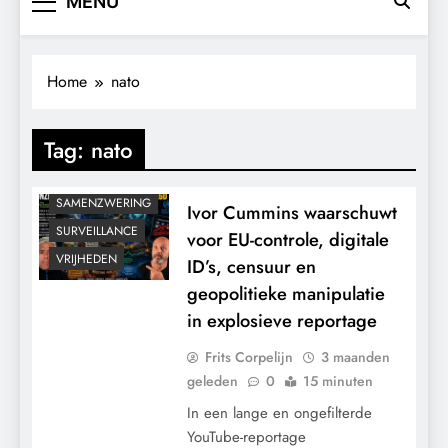
MENU
CONTROLE
GEOPOLITIEK
GRONDRECHTEN
Home
nato
KALENDER 2030
KLIMAATBEDROG
Tag:
nato
MACHT
POLITIEK
SAMENZWERING
Ivor Cummins waarschuwt
SURVEILLANCE
voor EU-controle, digitale
VRIJHEDEN
ID’s, censuur en
geopolitieke manipulatie
in explosieve reportage
Frits Corpelijn
3 maanden
geleden
0
15 minuten
In een lange en ongefilterde
YouTube-reportage