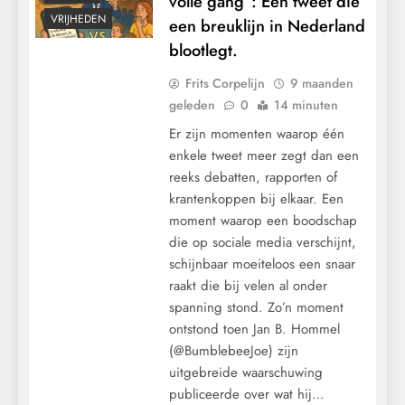
volle gang”: Een tweet die
VRIJHEDEN
een breuklijn in Nederland
blootlegt.
Frits Corpelijn
9 maanden
geleden
0
14 minuten
Er zijn momenten waarop één
enkele tweet meer zegt dan een
reeks debatten, rapporten of
krantenkoppen bij elkaar. Een
moment waarop een boodschap
die op sociale media verschijnt,
schijnbaar moeiteloos een snaar
raakt die bij velen al onder
spanning stond. Zo’n moment
ontstond toen Jan B. Hommel
(@BumblebeeJoe) zijn
uitgebreide waarschuwing
publiceerde over wat hij…