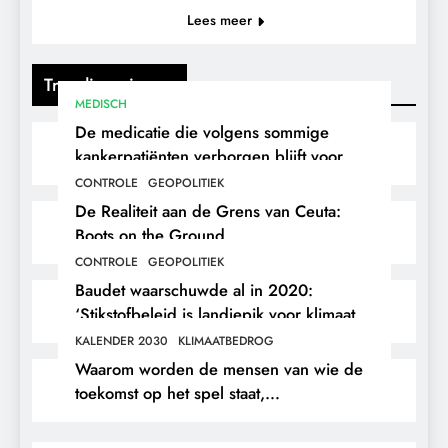
Lees meer
Trending nieuws
MEDISCH
De medicatie die volgens sommige
kankerpatiënten verborgen blijft voor
hun eigen arts.
CONTROLE
GEOPOLITIEK
De Realiteit aan de Grens van Ceuta:
Boots on the Ground.
CONTROLE
GEOPOLITIEK
Baudet waarschuwde al in 2020:
‘Stikstofbeleid is landjepik voor klimaat
en immigratie’.
KALENDER 2030
KLIMAATBEDROG
Waarom worden de mensen van wie de
toekomst op het spel staat,
buitengesloten?