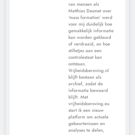
van mensen als
Matthias Desmet over
‘mass formation’ werd
voor mij duidelijk hoe
gemakkelijk informatie
kan worden gekleurd
of verdraaid, en hoe
stilletjes aan een
controle­staat kan
ontstaan.
Vrijheidsberoving.nl
blijft bestaan als
archief, zodat de
informatie bewaard
blijft. Met
vrijheidsberoving.eu
start ik een nieuw
platform om actuele
gebeurtenissen en
analyses te delen,