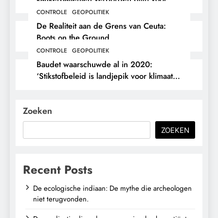
hun eigen arts.
CONTROLE
GEOPOLITIEK
De Realiteit aan de Grens van Ceuta:
Boots on the Ground.
CONTROLE
GEOPOLITIEK
Baudet waarschuwde al in 2020:
‘Stikstofbeleid is landjepik voor klimaat
en immigratie’.
Zoeken
ZOEKEN
Recent Posts
De ecologische indiaan: De mythe die archeologen
niet terugvonden.