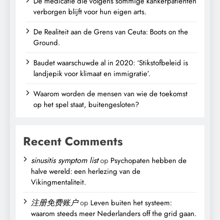
De medicatie die volgens sommige kankerpatiënten
verborgen blijft voor hun eigen arts.
De Realiteit aan de Grens van Ceuta: Boots on the
Ground.
Baudet waarschuwde al in 2020: ‘Stikstofbeleid is
landjepik voor klimaat en immigratie’.
Waarom worden de mensen van wie de toekomst
op het spel staat, buitengesloten?
Recent Comments
sinusitis symptom list
op
Psychopaten hebben de
halve wereld: een herlezing van de
Vikingmentaliteit.
注册免费账户
op
Leven buiten het systeem:
waarom steeds meer Nederlanders off the grid gaan.