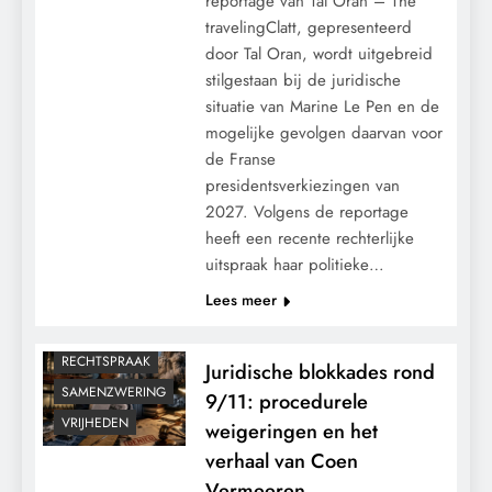
reportage van Tal Oran – The
travelingClatt, gepresenteerd
door Tal Oran, wordt uitgebreid
stilgestaan bij de juridische
situatie van Marine Le Pen en de
mogelijke gevolgen daarvan voor
de Franse
9/11
CENSUUR
presidentsverkiezingen van
CONTROLE
2027. Volgens de reportage
heeft een recente rechterlijke
GEOPOLITIEK
uitspraak haar politieke…
GRONDRECHTEN
Lees meer
MACHT
POLITIEK
RECHTSPRAAK
Juridische blokkades rond
SAMENZWERING
9/11: procedurele
VRIJHEDEN
weigeringen en het
verhaal van Coen
Vermeeren.