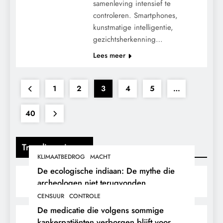
samenleving intensief te
controleren. Smartphones,
kunstmatige intelligentie,
gezichtsherkenning…
Lees meer
1
2
3
4
5
…
40
Trending nieuws
KLIMAATBEDROG
MACHT
De ecologische indiaan: De mythe die
archeologen niet terugvonden.
CENSUUR
CONTROLE
De medicatie die volgens sommige
kankerpatiënten verborgen blijft voor