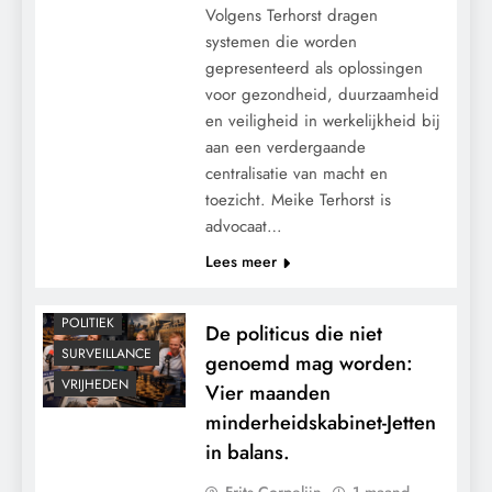
Volgens Terhorst dragen
systemen die worden
gepresenteerd als oplossingen
voor gezondheid, duurzaamheid
en veiligheid in werkelijkheid bij
aan een verdergaande
centralisatie van macht en
toezicht. Meike Terhorst is
advocaat…
CENSUUR
Lees meer
CONTROLE
MACHT
POLITIEK
De politicus die niet
SURVEILLANCE
genoemd mag worden:
VRIJHEDEN
Vier maanden
minderheidskabinet-Jetten
in balans.
Frits Corpelijn
1 maand