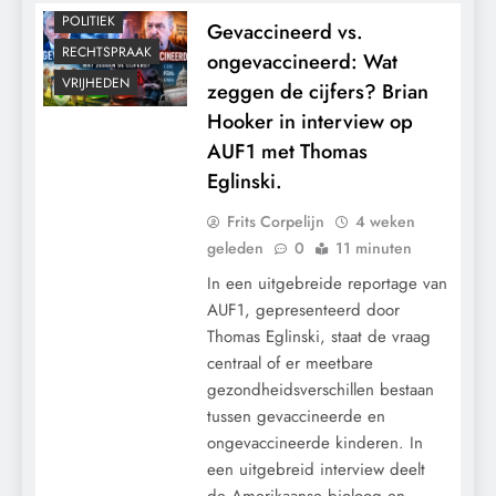
POLITIEK
Gevaccineerd vs.
RECHTSPRAAK
ongevaccineerd: Wat
VRIJHEDEN
zeggen de cijfers? Brian
Hooker in interview op
AUF1 met Thomas
Eglinski.
Frits Corpelijn
4 weken
geleden
0
11 minuten
In een uitgebreide reportage van
AUF1, gepresenteerd door
Thomas Eglinski, staat de vraag
centraal of er meetbare
gezondheidsverschillen bestaan
tussen gevaccineerde en
ongevaccineerde kinderen. In
een uitgebreid interview deelt
de Amerikaanse bioloog en