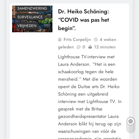
SAMENZWERING
Dr. Heiko Schöning:
SURVEILLANCE
“COVID was pas het
VRIJHEDEN
begin”.
Frits Corpelijn
4 weken
geleden
0
12 minuten
Lighthouse TV-interview met
Laura Anderson. “Het is een
schaakoorlog tegen de hele
mensheid.” Met die woorden
opent de Duitse arts Dr. Heiko
Schöning een uitgebreid
CENSUUR
interview met Lighthouse TV. In
CONTROLE
gesprek met de Britse
GEOPOLITIEK
gezondheidspresentator Laura
GRONDRECHTEN
Anderson blikt hij terug op zijn
KALENDER 2030
waarschuwingen van vóór de
coronapandemie, zijn arrestatie
MACHT