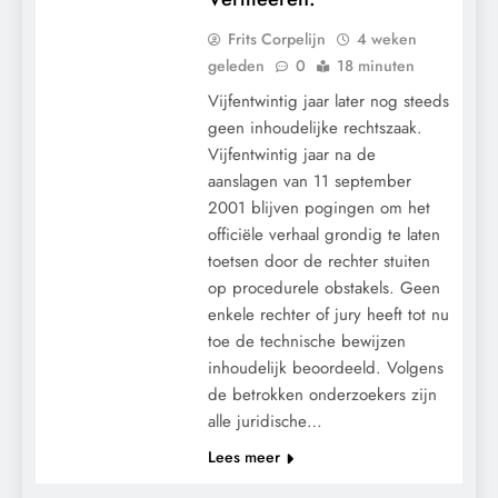
Frits Corpelijn
4 weken
geleden
0
18 minuten
Vijfentwintig jaar later nog steeds
geen inhoudelijke rechtszaak.
Vijfentwintig jaar na de
aanslagen van 11 september
2001 blijven pogingen om het
officiële verhaal grondig te laten
toetsen door de rechter stuiten
op procedurele obstakels. Geen
enkele rechter of jury heeft tot nu
toe de technische bewijzen
CENSUUR
inhoudelijk beoordeeld. Volgens
de betrokken onderzoekers zijn
GEOPOLITIEK
alle juridische…
MACHT
Lees meer
MEDISCH
PANDEMIE