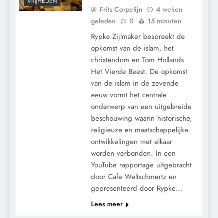
VRIJHEDEN
Frits Corpelijn
4 weken
geleden
0
15 minuten
Rypke Zijlmaker bespreekt de
opkomst van de islam, het
christendom en Tom Hollands
Het Vierde Beest. De opkomst
van de islam in de zevende
eeuw vormt het centrale
CENSUUR
onderwerp van een uitgebreide
CONTROLE
beschouwing waarin historische,
GEOPOLITIEK
religieuze en maatschappelijke
GRONDRECHTEN
ontwikkelingen met elkaar
KALENDER 2030
worden verbonden. In een
MACHT
YouTube rapportage uitgebracht
door Cafe Weltschmertz en
MEDISCH
gepresenteerd door Rypke…
PANDEMIE
Lees meer
POLITIEK
RECHTSPRAAK