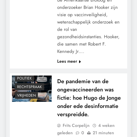
onderzoeker Brian Hooker zijn
visie op vaccinveiligheid,
CENSUUR
wetenschappelijk onderzoek en
CONTROLE
de rol van
GRONDRECHTEN
gezondheidsinstanties. Hooker,
die samen met Robert F.
KALENDER 2030
Kennedy Jr….
MACHT
Lees meer
MEDISCH
PANDEMIE
POLITIEK
De pandemie van de
RECHTSPRAAK
ongevaccineerden was
VRIJHEDEN
fictie: hoe Hugo de Jonge
onder ede desinformatie
verspreidde.
Frits Corpelijn
4 weken
geleden
0
21 minuten